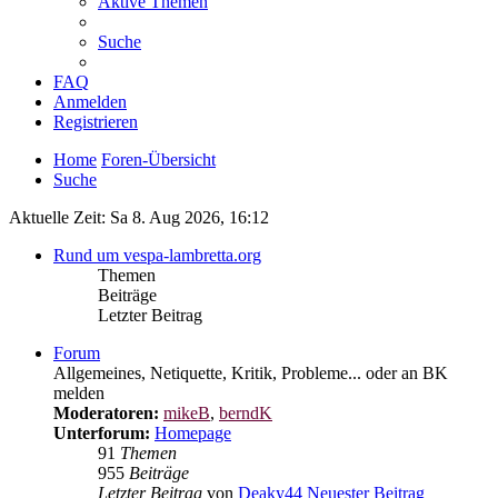
Aktive Themen
Suche
FAQ
Anmelden
Registrieren
Home
Foren-Übersicht
Suche
Aktuelle Zeit: Sa 8. Aug 2026, 16:12
Rund um vespa-lambretta.org
Themen
Beiträge
Letzter Beitrag
Forum
Allgemeines, Netiquette, Kritik, Probleme... oder an BK
melden
Moderatoren:
mikeB
,
berndK
Unterforum:
Homepage
91
Themen
955
Beiträge
Letzter Beitrag
von
Deaky44
Neuester Beitrag