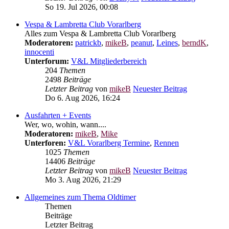
So 19. Jul 2026, 00:08
Vespa & Lambretta Club Vorarlberg
Alles zum Vespa & Lambretta Club Vorarlberg
Moderatoren:
patrickb
,
mikeB
,
peanut
,
Leines
,
berndK
,
innocenti
Unterforum:
V&L Mitgliederbereich
204
Themen
2498
Beiträge
Letzter Beitrag
von
mikeB
Neuester Beitrag
Do 6. Aug 2026, 16:24
Ausfahrten + Events
Wer, wo, wohin, wann....
Moderatoren:
mikeB
,
Mike
Unterforen:
V&L Vorarlberg Termine
,
Rennen
1025
Themen
14406
Beiträge
Letzter Beitrag
von
mikeB
Neuester Beitrag
Mo 3. Aug 2026, 21:29
Allgemeines zum Thema Oldtimer
Themen
Beiträge
Letzter Beitrag