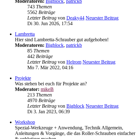
Moderatoren:
Bigblock
,
patrickb
743
Themen
5562
Beiträge
Letzter Beitrag
von
Deaky44
Neuester Beitrag
Di 30. Jun 2026, 17:54
Lambretta
Hier sind Lambretta-Schrauber gut aufgehoben!
Moderatoren:
Bigblock
,
patrickb
85
Themen
442
Beiträge
Letzter Beitrag
von
Helrom
Neuester Beitrag
Mo 7. Mär 2022, 04:16
Projekte
Was stehen bei euch für Projekte an?
Moderator:
mikeB
213
Themen
4970
Beiträge
Letzter Beitrag
von
Bigblock
Neuester Beitrag
Di 3. Jan 2023, 06:39
Workshop
Spezial-Werkzeuge + Anwendung, Technik Allgemein,
Anleitungen & Vorgänge, die das Roller-Schrauben einfacher
& unblutiger machen...