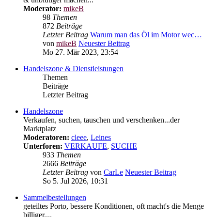
Moderator:
mikeB
98
Themen
872
Beiträge
Letzter Beitrag
Warum man das Öl im Motor wec…
von
mikeB
Neuester Beitrag
Mo 27. Mär 2023, 23:54
Handelszone & Dienstleistungen
Themen
Beiträge
Letzter Beitrag
Handelszone
Verkaufen, suchen, tauschen und verschenken...der
Marktplatz
Moderatoren:
cleee
,
Leines
Unterforen:
VERKAUFE
,
SUCHE
933
Themen
2666
Beiträge
Letzter Beitrag
von
CarLe
Neuester Beitrag
So 5. Jul 2026, 10:31
Sammelbestellungen
geteiltes Porto, bessere Konditionen, oft macht's die Menge
billiger....