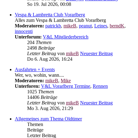
So 19. Jul 2026, 00:08
Vespa & Lambretta Club Vorarlberg
Alles zum Vespa & Lambretta Club Vorarlberg
Moderatoren:
patrickb
,
mikeB
,
peanut
,
Leines
,
berndK
,
innocenti
Unterforum:
V&L Mitgliederbereich
204
Themen
2498
Beiträge
Letzter Beitrag
von
mikeB
Neuester Beitrag
Do 6. Aug 2026, 16:24
Ausfahrten + Events
Wer, wo, wohin, wann....
Moderatoren:
mikeB
,
Mike
Unterforen:
V&L Vorarlberg Termine
,
Rennen
1025
Themen
14406
Beiträge
Letzter Beitrag
von
mikeB
Neuester Beitrag
Mo 3. Aug 2026, 21:29
Allgemeines zum Thema Oldtimer
Themen
Beiträge
Letzter Beitrag