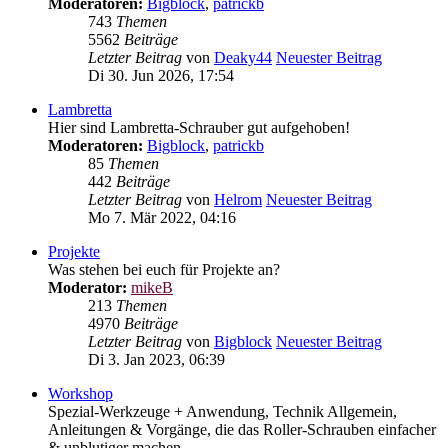
Moderatoren:
Bigblock
,
patrickb
743
Themen
5562
Beiträge
Letzter Beitrag
von
Deaky44
Neuester Beitrag
Di 30. Jun 2026, 17:54
Lambretta
Hier sind Lambretta-Schrauber gut aufgehoben!
Moderatoren:
Bigblock
,
patrickb
85
Themen
442
Beiträge
Letzter Beitrag
von
Helrom
Neuester Beitrag
Mo 7. Mär 2022, 04:16
Projekte
Was stehen bei euch für Projekte an?
Moderator:
mikeB
213
Themen
4970
Beiträge
Letzter Beitrag
von
Bigblock
Neuester Beitrag
Di 3. Jan 2023, 06:39
Workshop
Spezial-Werkzeuge + Anwendung, Technik Allgemein,
Anleitungen & Vorgänge, die das Roller-Schrauben einfacher
& unblutiger machen...