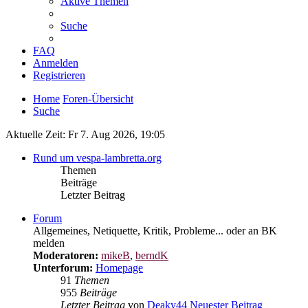
Aktive Themen
Suche
FAQ
Anmelden
Registrieren
Home
Foren-Übersicht
Suche
Aktuelle Zeit: Fr 7. Aug 2026, 19:05
Rund um vespa-lambretta.org
Themen
Beiträge
Letzter Beitrag
Forum
Allgemeines, Netiquette, Kritik, Probleme... oder an BK
melden
Moderatoren:
mikeB
,
berndK
Unterforum:
Homepage
91
Themen
955
Beiträge
Letzter Beitrag
von
Deaky44
Neuester Beitrag