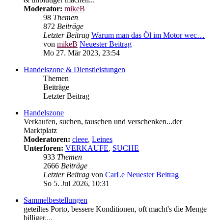
Moderator:
mikeB
98
Themen
872
Beiträge
Letzter Beitrag
Warum man das Öl im Motor wec…
von
mikeB
Neuester Beitrag
Mo 27. Mär 2023, 23:54
Handelszone & Dienstleistungen
Themen
Beiträge
Letzter Beitrag
Handelszone
Verkaufen, suchen, tauschen und verschenken...der
Marktplatz
Moderatoren:
cleee
,
Leines
Unterforen:
VERKAUFE
,
SUCHE
933
Themen
2666
Beiträge
Letzter Beitrag
von
CarLe
Neuester Beitrag
So 5. Jul 2026, 10:31
Sammelbestellungen
geteiltes Porto, bessere Konditionen, oft macht's die Menge
billiger....