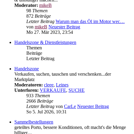
Moderator:
mikeB
98
Themen
872
Beiträge
Letzter Beitrag
Warum man das Öl im Motor wec…
von
mikeB
Neuester Beitrag
Mo 27. Mär 2023, 23:54
Handelszone & Dienstleistungen
Themen
Beiträge
Letzter Beitrag
Handelszone
Verkaufen, suchen, tauschen und verschenken...der
Marktplatz
Moderatoren:
cleee
,
Leines
Unterforen:
VERKAUFE
,
SUCHE
933
Themen
2666
Beiträge
Letzter Beitrag
von
CarLe
Neuester Beitrag
So 5. Jul 2026, 10:31
Sammelbestellungen
geteiltes Porto, bessere Konditionen, oft macht's die Menge
billiger....