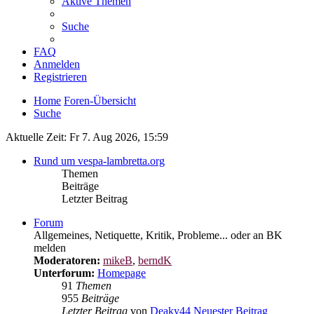
Aktive Themen
Suche
FAQ
Anmelden
Registrieren
Home
Foren-Übersicht
Suche
Aktuelle Zeit: Fr 7. Aug 2026, 15:59
Rund um vespa-lambretta.org
Themen
Beiträge
Letzter Beitrag
Forum
Allgemeines, Netiquette, Kritik, Probleme... oder an BK
melden
Moderatoren:
mikeB
,
berndK
Unterforum:
Homepage
91
Themen
955
Beiträge
Letzter Beitrag
von
Deaky44
Neuester Beitrag