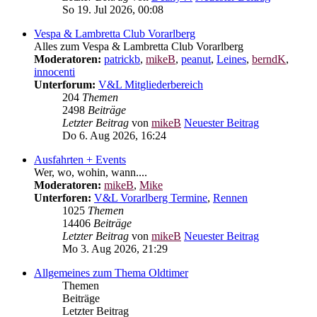
So 19. Jul 2026, 00:08
Vespa & Lambretta Club Vorarlberg
Alles zum Vespa & Lambretta Club Vorarlberg
Moderatoren:
patrickb
,
mikeB
,
peanut
,
Leines
,
berndK
,
innocenti
Unterforum:
V&L Mitgliederbereich
204
Themen
2498
Beiträge
Letzter Beitrag
von
mikeB
Neuester Beitrag
Do 6. Aug 2026, 16:24
Ausfahrten + Events
Wer, wo, wohin, wann....
Moderatoren:
mikeB
,
Mike
Unterforen:
V&L Vorarlberg Termine
,
Rennen
1025
Themen
14406
Beiträge
Letzter Beitrag
von
mikeB
Neuester Beitrag
Mo 3. Aug 2026, 21:29
Allgemeines zum Thema Oldtimer
Themen
Beiträge
Letzter Beitrag