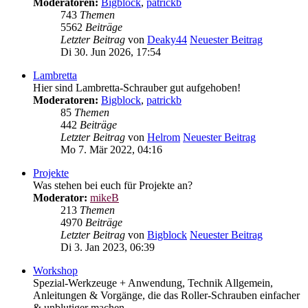
Moderatoren:
Bigblock
,
patrickb
743
Themen
5562
Beiträge
Letzter Beitrag
von
Deaky44
Neuester Beitrag
Di 30. Jun 2026, 17:54
Lambretta
Hier sind Lambretta-Schrauber gut aufgehoben!
Moderatoren:
Bigblock
,
patrickb
85
Themen
442
Beiträge
Letzter Beitrag
von
Helrom
Neuester Beitrag
Mo 7. Mär 2022, 04:16
Projekte
Was stehen bei euch für Projekte an?
Moderator:
mikeB
213
Themen
4970
Beiträge
Letzter Beitrag
von
Bigblock
Neuester Beitrag
Di 3. Jan 2023, 06:39
Workshop
Spezial-Werkzeuge + Anwendung, Technik Allgemein,
Anleitungen & Vorgänge, die das Roller-Schrauben einfacher
& unblutiger machen...