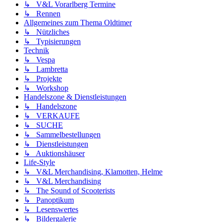
↳ V&L Vorarlberg Termine
↳ Rennen
Allgemeines zum Thema Oldtimer
↳ Nützliches
↳ Typisierungen
Technik
↳ Vespa
↳ Lambretta
↳ Projekte
↳ Workshop
Handelszone & Dienstleistungen
↳ Handelszone
↳ VERKAUFE
↳ SUCHE
↳ Sammelbestellungen
↳ Dienstleistungen
↳ Auktionshäuser
Life-Style
↳ V&L Merchandising, Klamotten, Helme
↳ V&L Merchandising
↳ The Sound of Scooterists
↳ Panoptikum
↳ Lesenswertes
↳ Bildergalerie