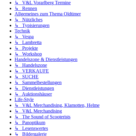
↳ V&L Vorarlberg Termine
↳ Rennen
Allgemeines zum Thema Oldtimer
↳ Nützliches
↳ Typisierungen
Technik
↳ Vespa
↳ Lambretta
↳ Projekte
↳ Workshop
Handelszone & Dienstleistungen
↳ Handelszone
↳ VERKAUFE
↳ SUCHE
↳ Sammelbestellungen
↳ Dienstleistungen
↳ Auktionshäuser
Life-Style
↳ V&L Merchandising, Klamotten, Helme
↳ V&L Merchandising
↳ The Sound of Scooterists
↳ Panoptikum
↳ Lesenswertes
↳ Bildergalerie