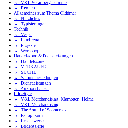
↳ V&L Vorarlberg Termine
↳ Rennen
Allgemeines zum Thema Oldtimer
↳ Nützliches
↳ Typisierungen
Technik
↳ Vespa
↳ Lambretta
↳ Projekte
↳ Workshop
Handelszone & Dienstleistungen
↳ Handelszone
↳ VERKAUFE
↳ SUCHE
↳ Sammelbestellungen
↳ Dienstleistungen
↳ Auktionshäuser
Life-Style
↳ V&L Merchandising, Klamotten, Helme
↳ V&L Merchandising
↳ The Sound of Scooterists
↳ Panoptikum
↳ Lesenswertes
↳ Bildergalerie