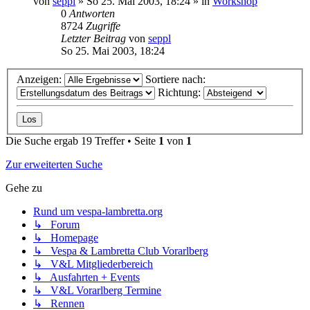
von
seppl
»
So 25. Mai 2003, 18:24
» in
Workshop
0
Antworten
8724
Zugriffe
Letzter Beitrag
von
seppl
So 25. Mai 2003, 18:24
Anzeigen:
Sortiere nach:
Richtung:
Die Suche ergab 19 Treffer • Seite
1
von
1
Zur erweiterten Suche
Gehe zu
Rund um vespa-lambretta.org
↳ Forum
↳ Homepage
↳ Vespa & Lambretta Club Vorarlberg
↳ V&L Mitgliederbereich
↳ Ausfahrten + Events
↳ V&L Vorarlberg Termine
↳ Rennen