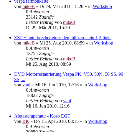
vespa farbtonkarte
von
mikeB
»
Di 29. Mär 2011, 15:20
» in
Workshop
0
Antworten
23142
Zugriffe
Letzter Beitrag
von
mikeB
Di 29. Mär 2011, 15:20
ZZP + unterbrecher einstellen, blitzen,...ein 1,2 links
von
mikeB
»
Mi 25. Aug 2010, 08:59
» in
Workshop
0
Antworten
18755
Zugriffe
Letzter Beitrag
von
mikeB
Mi 25. Aug 2010, 08:59
DVD Motorrestaurierung Vespa PK, V50, 50N, 50 SS, 90
SS, ...
von
vani
»
Mi 16. Jun 2010, 12:16
» in
Workshop
0
Antworten
18822
Zugriffe
Letzter Beitrag
von
vani
Mi 16. Jun 2010, 12:16
Abgastemperatur - Koso EGT
von
BK
»
Do 15. Apr 2010, 08:15
» in
Workshop
0
Antworten
20850
Zugriffe