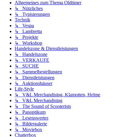
Allgemeines zum Thema Oldtimer
↳ Nützliches
↳ Typisierungen
Technik
↳ Vespa
↳ Lambretta
↳ Projekte
↳ Workshop
Handelszone & Dienstleistungen
↳ Handelszone
↳ VERKAUFE
↳ SUCHE
↳ Sammelbestellungen
↳ Dienstleistungen
↳ Auktionshäuser
Life-Style
↳ V&L Merchandising, Klamotten, Helme
↳ V&L Merchandising
↳ The Sound of Scooterists
↳ Panoptikum
↳ Lesenswertes
↳ Bildergalerie
↳ Moviebox
Chatterbox