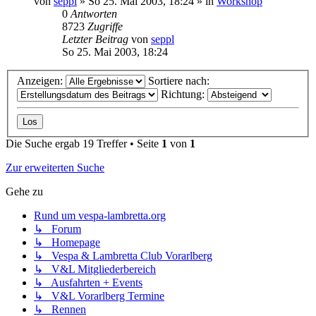
von
seppl
»
So 25. Mai 2003, 18:24
» in
Workshop
0
Antworten
8723
Zugriffe
Letzter Beitrag
von
seppl
So 25. Mai 2003, 18:24
Anzeigen:
Sortiere nach:
Richtung:
Die Suche ergab 19 Treffer • Seite
1
von
1
Zur erweiterten Suche
Gehe zu
Rund um vespa-lambretta.org
↳ Forum
↳ Homepage
↳ Vespa & Lambretta Club Vorarlberg
↳ V&L Mitgliederbereich
↳ Ausfahrten + Events
↳ V&L Vorarlberg Termine
↳ Rennen