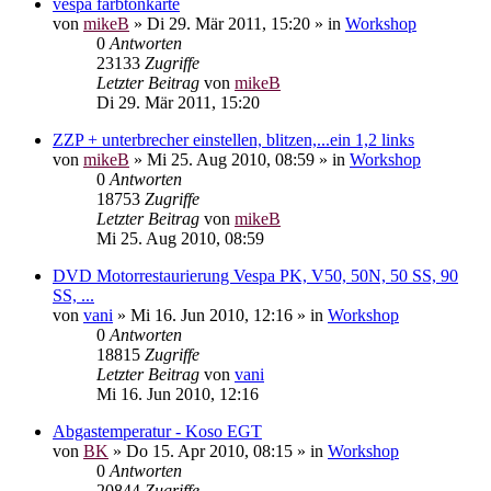
vespa farbtonkarte
von
mikeB
»
Di 29. Mär 2011, 15:20
» in
Workshop
0
Antworten
23133
Zugriffe
Letzter Beitrag
von
mikeB
Di 29. Mär 2011, 15:20
ZZP + unterbrecher einstellen, blitzen,...ein 1,2 links
von
mikeB
»
Mi 25. Aug 2010, 08:59
» in
Workshop
0
Antworten
18753
Zugriffe
Letzter Beitrag
von
mikeB
Mi 25. Aug 2010, 08:59
DVD Motorrestaurierung Vespa PK, V50, 50N, 50 SS, 90
SS, ...
von
vani
»
Mi 16. Jun 2010, 12:16
» in
Workshop
0
Antworten
18815
Zugriffe
Letzter Beitrag
von
vani
Mi 16. Jun 2010, 12:16
Abgastemperatur - Koso EGT
von
BK
»
Do 15. Apr 2010, 08:15
» in
Workshop
0
Antworten
20844
Zugriffe