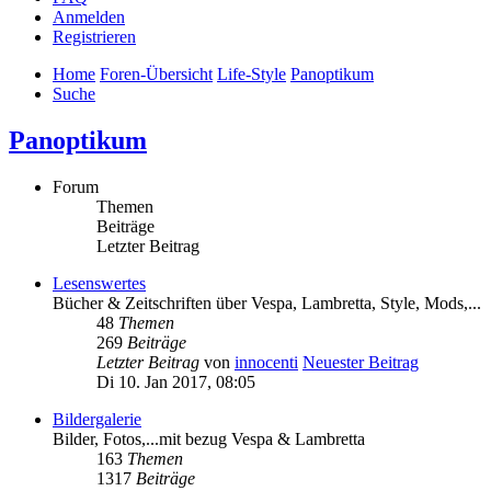
Anmelden
Registrieren
Home
Foren-Übersicht
Life-Style
Panoptikum
Suche
Panoptikum
Forum
Themen
Beiträge
Letzter Beitrag
Lesenswertes
Bücher & Zeitschriften über Vespa, Lambretta, Style, Mods,...
48
Themen
269
Beiträge
Letzter Beitrag
von
innocenti
Neuester Beitrag
Di 10. Jan 2017, 08:05
Bildergalerie
Bilder, Fotos,...mit bezug Vespa & Lambretta
163
Themen
1317
Beiträge