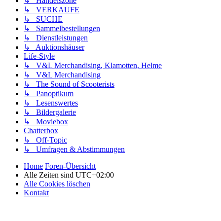
↳ Handelszone
↳ VERKAUFE
↳ SUCHE
↳ Sammelbestellungen
↳ Dienstleistungen
↳ Auktionshäuser
Life-Style
↳ V&L Merchandising, Klamotten, Helme
↳ V&L Merchandising
↳ The Sound of Scooterists
↳ Panoptikum
↳ Lesenswertes
↳ Bildergalerie
↳ Moviebox
Chatterbox
↳ Off-Topic
↳ Umfragen & Abstimmungen
Home
Foren-Übersicht
Alle Zeiten sind
UTC+02:00
Alle Cookies löschen
Kontakt