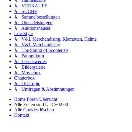
↳ Handelszone
↳ VERKAUFE
↳ SUCHE
↳ Sammelbestellungen
↳ Dienstleistungen
↳ Auktionshäuser
Life-Style
↳ V&L Merchandising, Klamotten, Helme
↳ V&L Merchandising
↳ The Sound of Scooterists
↳ Panoptikum
↳ Lesenswertes
↳ Bildergalerie
↳ Moviebox
Chatterbox
↳ Off-Topic
↳ Umfragen & Abstimmungen
Home
Foren-Übersicht
Alle Zeiten sind
UTC+02:00
Alle Cookies löschen
Kontakt