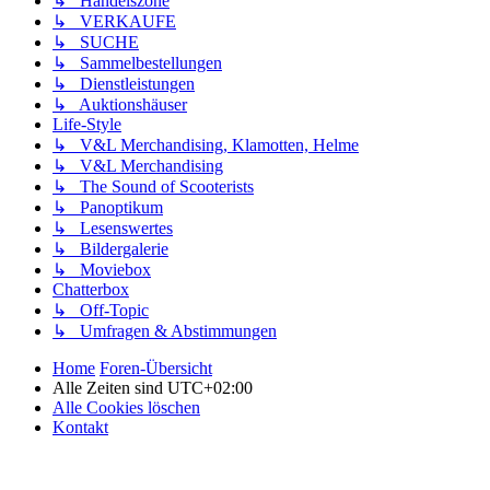
↳ Handelszone
↳ VERKAUFE
↳ SUCHE
↳ Sammelbestellungen
↳ Dienstleistungen
↳ Auktionshäuser
Life-Style
↳ V&L Merchandising, Klamotten, Helme
↳ V&L Merchandising
↳ The Sound of Scooterists
↳ Panoptikum
↳ Lesenswertes
↳ Bildergalerie
↳ Moviebox
Chatterbox
↳ Off-Topic
↳ Umfragen & Abstimmungen
Home
Foren-Übersicht
Alle Zeiten sind
UTC+02:00
Alle Cookies löschen
Kontakt