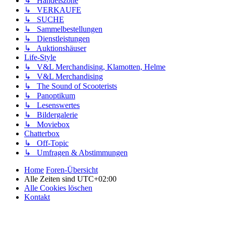
↳ Handelszone
↳ VERKAUFE
↳ SUCHE
↳ Sammelbestellungen
↳ Dienstleistungen
↳ Auktionshäuser
Life-Style
↳ V&L Merchandising, Klamotten, Helme
↳ V&L Merchandising
↳ The Sound of Scooterists
↳ Panoptikum
↳ Lesenswertes
↳ Bildergalerie
↳ Moviebox
Chatterbox
↳ Off-Topic
↳ Umfragen & Abstimmungen
Home
Foren-Übersicht
Alle Zeiten sind
UTC+02:00
Alle Cookies löschen
Kontakt