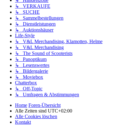
↳ Handelszone
↳ VERKAUFE
↳ SUCHE
↳ Sammelbestellungen
↳ Dienstleistungen
↳ Auktionshäuser
Life-Style
↳ V&L Merchandising, Klamotten, Helme
↳ V&L Merchandising
↳ The Sound of Scooterists
↳ Panoptikum
↳ Lesenswertes
↳ Bildergalerie
↳ Moviebox
Chatterbox
↳ Off-Topic
↳ Umfragen & Abstimmungen
Home
Foren-Übersicht
Alle Zeiten sind
UTC+02:00
Alle Cookies löschen
Kontakt