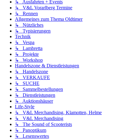
↳ Ausfahrten + Events
↳ V&L Vorarlberg Termine
↳ Rennen
Allgemeines zum Thema Oldtimer
↳ Nützliches
↳ Typisierungen
Technik
↳ Vespa
↳ Lambretta
↳ Projekte
↳ Workshop
Handelszone & Dienstleistungen
↳ Handelszone
↳ VERKAUFE
↳ SUCHE
↳ Sammelbestellungen
↳ Dienstleistungen
↳ Auktionshäuser
Life-Style
↳ V&L Merchandising, Klamotten, Helme
↳ V&L Merchandising
↳ The Sound of Scooterists
↳ Panoptikum
↳ Lesenswertes