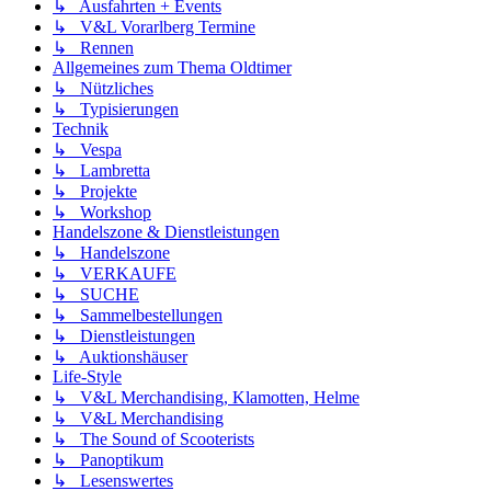
↳ Ausfahrten + Events
↳ V&L Vorarlberg Termine
↳ Rennen
Allgemeines zum Thema Oldtimer
↳ Nützliches
↳ Typisierungen
Technik
↳ Vespa
↳ Lambretta
↳ Projekte
↳ Workshop
Handelszone & Dienstleistungen
↳ Handelszone
↳ VERKAUFE
↳ SUCHE
↳ Sammelbestellungen
↳ Dienstleistungen
↳ Auktionshäuser
Life-Style
↳ V&L Merchandising, Klamotten, Helme
↳ V&L Merchandising
↳ The Sound of Scooterists
↳ Panoptikum
↳ Lesenswertes