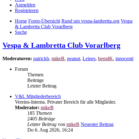
Anmelden
Registrieren
Home
Foren-Übersicht
Rund um vespa-lambretta.org
Vespa
& Lambretta Club Vorarlberg
Suche
Vespa & Lambretta Club Vorarlberg
Moderatoren:
patrickb
,
mikeB
,
peanut
,
Leines
,
berndK
,
innocenti
Forum
Themen
Beiträge
Letzter Beitrag
V&L Mitgliederbereich
Vereins-Interna. Privater Bereich für alle Mitglieder.
Moderator:
mikeB
185
Themen
2405
Beiträge
Letzter Beitrag
von
mikeB
Neuester Beitrag
Do 6. Aug 2026, 16:24