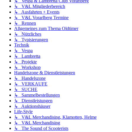
↳ Vespa & Lambretta Club Vorarlberg
↳ V&L Mitgliederbereich
↳ Ausfahrten + Events
↳ V&L Vorarlberg Termine
↳ Rennen
Allgemeines zum Thema Oldtimer
↳ Nützliches
↳ Typisierungen
Technik
↳ Vespa
↳ Lambretta
↳ Projekte
↳ Workshop
Handelszone & Dienstleistungen
↳ Handelszone
↳ VERKAUFE
↳ SUCHE
↳ Sammelbestellungen
↳ Dienstleistungen
↳ Auktionshäuser
Life-Style
↳ V&L Merchandising, Klamotten, Helme
↳ V&L Merchandising
↳ The Sound of Scooterists