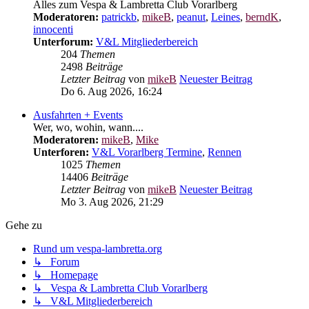
Alles zum Vespa & Lambretta Club Vorarlberg
Moderatoren:
patrickb
,
mikeB
,
peanut
,
Leines
,
berndK
,
innocenti
Unterforum:
V&L Mitgliederbereich
204
Themen
2498
Beiträge
Letzter Beitrag
von
mikeB
Neuester Beitrag
Do 6. Aug 2026, 16:24
Ausfahrten + Events
Wer, wo, wohin, wann....
Moderatoren:
mikeB
,
Mike
Unterforen:
V&L Vorarlberg Termine
,
Rennen
1025
Themen
14406
Beiträge
Letzter Beitrag
von
mikeB
Neuester Beitrag
Mo 3. Aug 2026, 21:29
Gehe zu
Rund um vespa-lambretta.org
↳ Forum
↳ Homepage
↳ Vespa & Lambretta Club Vorarlberg
↳ V&L Mitgliederbereich