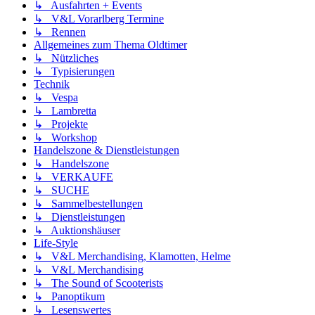
↳ Ausfahrten + Events
↳ V&L Vorarlberg Termine
↳ Rennen
Allgemeines zum Thema Oldtimer
↳ Nützliches
↳ Typisierungen
Technik
↳ Vespa
↳ Lambretta
↳ Projekte
↳ Workshop
Handelszone & Dienstleistungen
↳ Handelszone
↳ VERKAUFE
↳ SUCHE
↳ Sammelbestellungen
↳ Dienstleistungen
↳ Auktionshäuser
Life-Style
↳ V&L Merchandising, Klamotten, Helme
↳ V&L Merchandising
↳ The Sound of Scooterists
↳ Panoptikum
↳ Lesenswertes