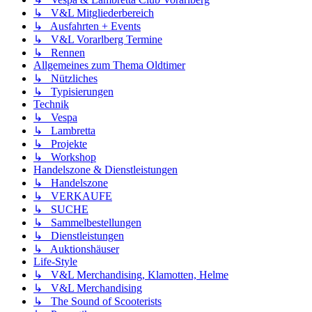
↳ V&L Mitgliederbereich
↳ Ausfahrten + Events
↳ V&L Vorarlberg Termine
↳ Rennen
Allgemeines zum Thema Oldtimer
↳ Nützliches
↳ Typisierungen
Technik
↳ Vespa
↳ Lambretta
↳ Projekte
↳ Workshop
Handelszone & Dienstleistungen
↳ Handelszone
↳ VERKAUFE
↳ SUCHE
↳ Sammelbestellungen
↳ Dienstleistungen
↳ Auktionshäuser
Life-Style
↳ V&L Merchandising, Klamotten, Helme
↳ V&L Merchandising
↳ The Sound of Scooterists