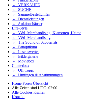
↳ Handelszone
↳ VERKAUFE
↳ SUCHE
↳ Sammelbestellungen
↳ Dienstleistungen
↳ Auktionshäuser
Life-Style
↳ V&L Merchandising, Klamotten, Helme
↳ V&L Merchandising
↳ The Sound of Scooterists
↳ Panoptikum
↳ Lesenswertes
↳ Bildergalerie
↳ Moviebox
Chatterbox
↳ Off-Topic
↳ Umfragen & Abstimmungen
Home
Foren-Übersicht
Alle Zeiten sind
UTC+02:00
Alle Cookies löschen
Kontakt