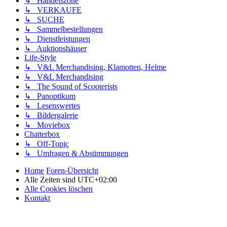
↳ Handelszone
↳ VERKAUFE
↳ SUCHE
↳ Sammelbestellungen
↳ Dienstleistungen
↳ Auktionshäuser
Life-Style
↳ V&L Merchandising, Klamotten, Helme
↳ V&L Merchandising
↳ The Sound of Scooterists
↳ Panoptikum
↳ Lesenswertes
↳ Bildergalerie
↳ Moviebox
Chatterbox
↳ Off-Topic
↳ Umfragen & Abstimmungen
Home
Foren-Übersicht
Alle Zeiten sind
UTC+02:00
Alle Cookies löschen
Kontakt