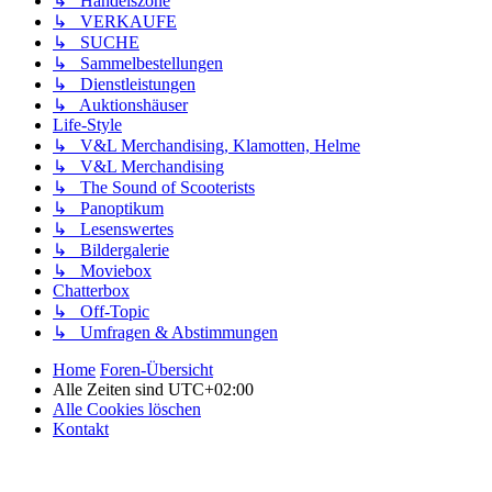
↳ Handelszone
↳ VERKAUFE
↳ SUCHE
↳ Sammelbestellungen
↳ Dienstleistungen
↳ Auktionshäuser
Life-Style
↳ V&L Merchandising, Klamotten, Helme
↳ V&L Merchandising
↳ The Sound of Scooterists
↳ Panoptikum
↳ Lesenswertes
↳ Bildergalerie
↳ Moviebox
Chatterbox
↳ Off-Topic
↳ Umfragen & Abstimmungen
Home
Foren-Übersicht
Alle Zeiten sind
UTC+02:00
Alle Cookies löschen
Kontakt